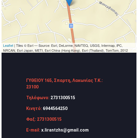
Leaflet
| Tiles © Esri — Source: Esri, DeLorme, NAVTEQ, USGS, Intermap, iPC,
NRCAN, Esri Japan, METI, Esri China (Hong Kong), Esri (Thailand), TomTom, 2012
ΓΥΘΕΙΟΥ 165, Σπαρτη,
Λακωνίας
Τ.Κ.:
23100
Τηλέφωνο:
2731300515
Κινητό:
6944564250
Φαξ:
2731300515
E-mail:
x.lirantzhs@gmail.com