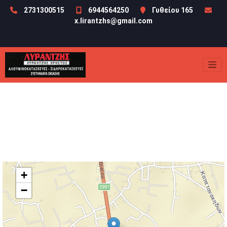
2731300515
6944564250
Γυθείου 165
x.lirantzhs@gmail.com
+
−