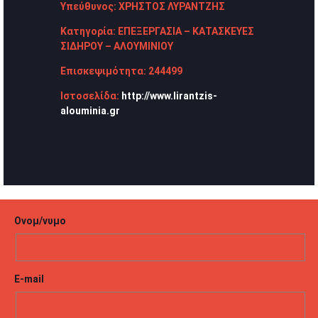
Υπεύθυνος:
ΧΡΗΣΤΟΣ ΛΥΡΑΝΤΖΗΣ
Κατηγορία:
ΕΠΕΞΕΡΓΑΣΙΑ – ΚΑΤΑΣΚΕΥΕΣ
ΣΙΔΗΡΟΥ – ΑΛΟΥΜΙΝΙΟΥ
Επισκεψιμότητα:
244499
Ιστοσελίδα:
http://www.lirantzis-
alouminia.gr
Ονομ/νυμο
E-mail